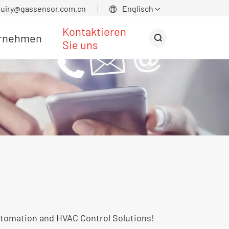
quiry@gassensor.com.cn
Englisch


Kontaktieren
rnehmen

Sie uns
utomation and HVAC Control Solutions!