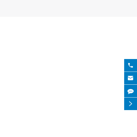


