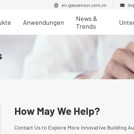
en.gassensor.com.cn
in


News &
ukte
Anwendungen
Unte
Trends
Produkt nachrichten
s
How May We Help?
Contact Us to Explore More Innovative Building A