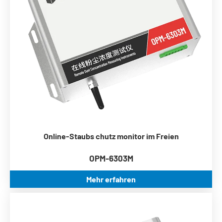
Breite Arbeits temperatur-30 ° c ~ 70
Kommunikation ModBus RS485
Online-Staubs chutz monitor im Freien
OPM-6303M
Mehr erfahren
Echtzeit-Überwachung von PM2.5, PM10 und TSP