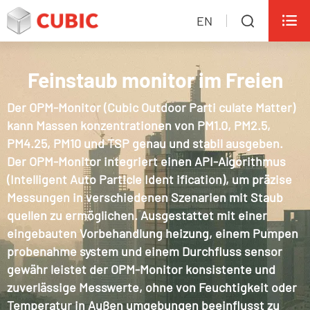

EN

Feinstaub monitor im Freien
Der OPM-Monitor (Cubic Outdoor Parti culate Matter)
kann Massen konzentrationen von PM1.0, PM2.5,
PM4.25, PM10 und TSP genau und stabil ausgeben.
Der OPM-Monitor integriert einen API-Algorithmus
(Intelligent Auto Particle Ident ification), um präzise
Messungen in verschiedenen Szenarien mit Staub
quellen zu ermöglichen. Ausgestattet mit einer
eingebauten Vorbehandlung heizung, einem Pumpen
probenahme system und einem Durchfluss sensor
gewähr leistet der OPM-Monitor konsistente und
zuverlässige Messwerte, ohne von Feuchtigkeit oder
Temperatur in Außen umgebungen beeinflusst zu