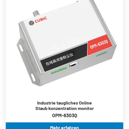
0 ~ 1.000.000 μg/m³ Messbereich
Eingebauter Hochleistungs-Liner-Laser
Eingebautes Durchfluss raten kontroll system
Breite Arbeits temperatur-30 ° c ~ 70
Kommunikation ModBus RS485
Industrie taugliches Online
Staub konzentration monitor
OPM-6303Q
Mehr erfahren