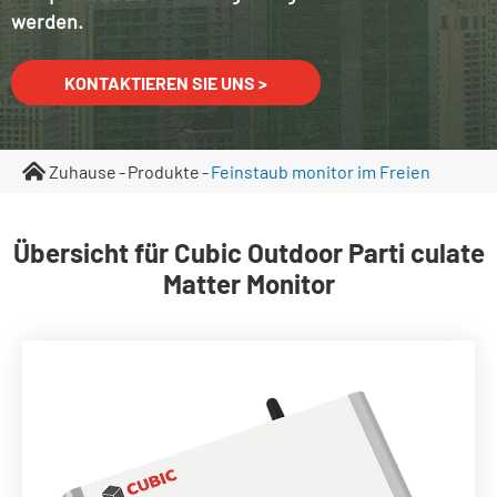
werden.
KONTAKTIEREN SIE UNS >
Zuhause
Produkte
Feinstaub monitor im Freien
Übersicht für Cubic Outdoor Parti culate
Matter Monitor
Echtzeit-Überwachung PM1.0, PM2.5,
PM4.25(optional), PM10 und TSP
0 ~ 30.000 μg/m³ Messbereich
Eingebauter Hochleistungs-Liner-Laser
Eingebautes Durchfluss raten kontroll system