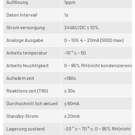
Auflösung
1ppm
Daten intervall
1s
Strom versorgung
24VAC/DC ± 10%
Analoge Ausgabe
0 ~ 10V, 4 ~ 20mA (500Ω max)
Arbeits temperatur
-10 ° c ~ 50
Arbeits feuchtigkeit
0 ~ 95% RH (nicht kondensierend)
Aufwärm zeit
<180s
Reaktions zeit (T90)
≤ 30s
Durchschnitt lich aktuell
≤ 60mA
Standby-Strom
≤ 20mA
Lagerung zustand
-20 ° c ~ 70 ° c, 0 ~ 95% RH (nicht