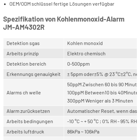
OEM/ODM schlüssel fertige Lösungen verfügbar
Spezifikation von Kohlenmonoxid-Alarm
JM-AM4302R
Detektion sgas
Kohlen monoxid
Arbeits prinzip
Elektro chemisch
Detektion bereich
0-500ppm
Erkennungs genauigkeit
± 5ppm oder
±
5% @ 23 °C
±
2
°
C, ne
50ppM Zwischen 60 bis 90 Minute
Alarms ch welle
100ppM Between10 bis 40Minute
300ppM Weniger als 3 Minuten
Alarm zurücksetzen
Automatischer Reset, wenn das a
Arbeits bedingungen
-10 °C ~ + 50 °C ; 0% RH - 95% RH
Arbeits luftdruck
86kPa ~ 106kPa