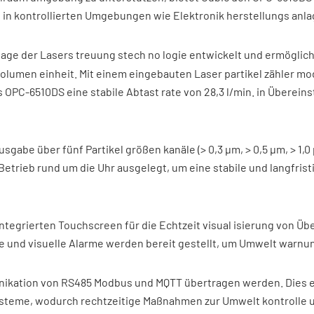
ft in kontrollierten Umgebungen wie Elektronik herstellungs 
lage der Lasers treuung stech no logie entwickelt und ermöglic
volumen einheit. Mit einem eingebauten Laser partikel zähler mo
as OPC-6510DS eine stabile Abtast rate von 28,3 l/min. in Überei
sgabe über fünf Partikel größen kanäle (> 0,3 μm, > 0,5 μm, > 1,0 
Betrieb rund um die Uhr ausgelegt, um eine stabile und langfris
integrierten Touchscreen für die Echtzeit visual isierung von 
he und visuelle Alarme werden bereit gestellt, um Umwelt warnun
ation von RS485 Modbus und MQTT übertragen werden. Dies erm
me, wodurch rechtzeitige Maßnahmen zur Umwelt kontrolle unt