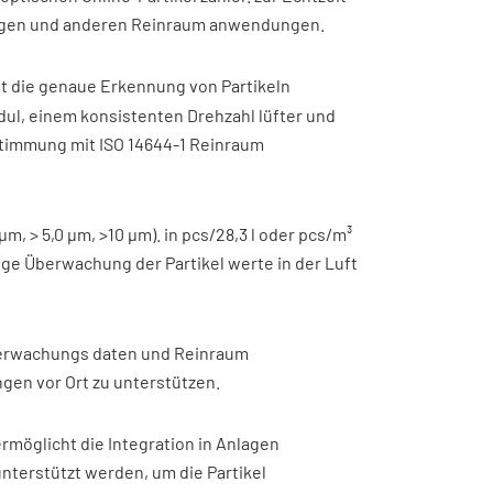
anlagen und anderen Reinraum anwendungen.
ht die genaue Erkennung von Partikeln
dul, einem konsistenten Drehzahl lüfter und
nstimmung mit ISO 14644-1 Reinraum
μm, > 5,0 μm, >10 μm). in pcs/28,3 l oder pcs/m³
tige Überwachung der Partikel werte in der Luft
Überwachungs daten und Reinraum
gen vor Ort zu unterstützen.
öglicht die Integration in Anlagen
erstützt werden, um die Partikel