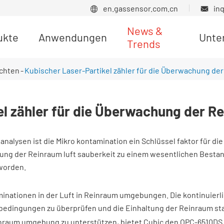
en.gassensor.com.cn
in


News &
ukte
Anwendungen
Unte
Trends
Produkt nachrichten
ichten
Kubischer Laser-Partikel zähler für die Überwachung de
el zähler für die Überwachung der R
nalysen ist die Mikro kontamination ein Schlüssel faktor für die
ng der Reinraum luft sauberkeit zu einem wesentlichen Bestand
worden.
minationen in der Luft in Reinraum umgebungen. Die kontinuierl
it bedingungen zu überprüfen und die Einhaltung der Reinraum st
raum umgebung zu unterstützen, bietet Cubic den OPC-6510DS op