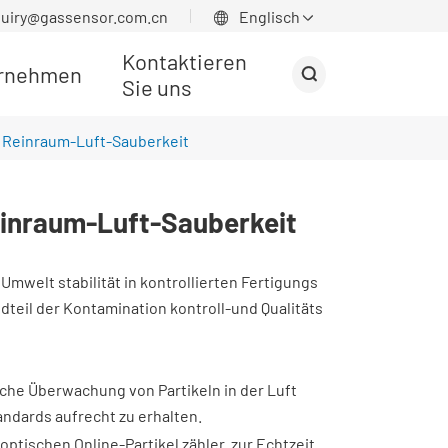
quiry@gassensor.com.cn
Englisch


Kontaktieren
rnehmen

Sie uns
r Reinraum-Luft-Sauberkeit
einraum-Luft-Sauberkeit
 Umwelt stabilität in kontrollierten Fertigungs
teil der Kontamination kontroll-und Qualitäts
iche Überwachung von Partikeln in der Luft
andards aufrecht zu erhalten.
tischen Online-Partikel zähler. zur Echtzeit